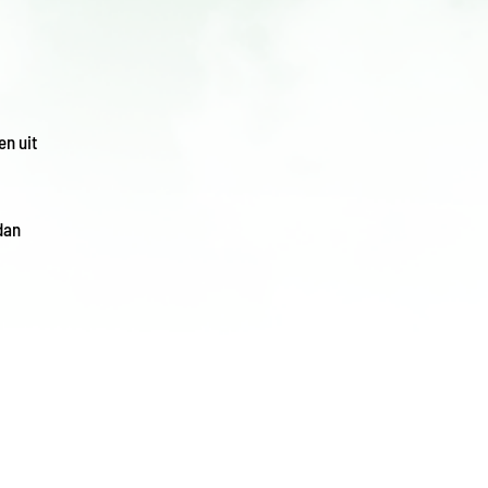
n uit
dan