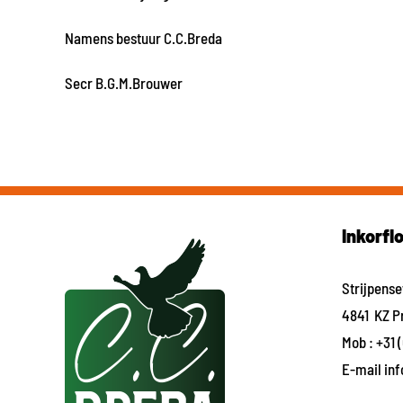
Namens bestuur C.C.Breda
Secr B.G.M.Brouwer
Inkorfl
Strijpens
4841 KZ P
Mob :
+31 
E-mail
in