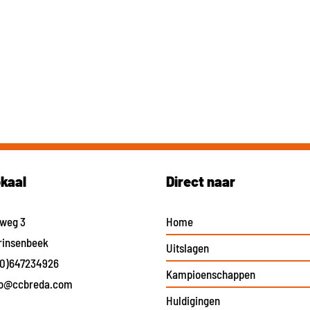
okaal
Direct naar
eweg 3
Home
rinsenbeek
Uitslagen
(0)647234926
Kampioenschappen
fo@ccbreda.com
Huldigingen