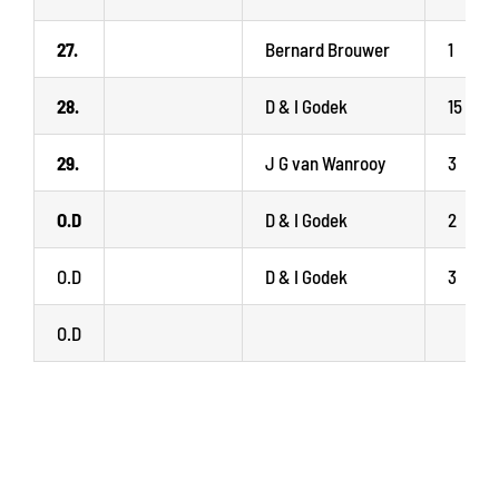
27.
Bernard Brouwer
1
28.
D & I Godek
15
29.
J G van Wanrooy
3
O.D
D & I Godek
2
O.D
D & I Godek
3
O.D