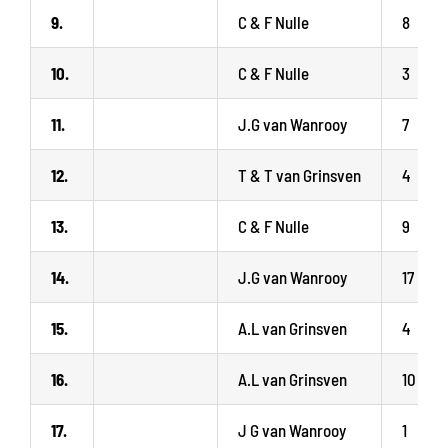
9.
C & F Nulle
8
10.
C & F Nulle
3
11.
J.G van Wanrooy
7
12.
T & T van Grinsven
4
13.
C & F Nulle
9
14.
J.G van Wanrooy
17
15.
A.L van Grinsven
4
16.
A.L van Grinsven
10
17.
J G van Wanrooy
1