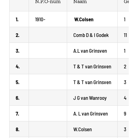
N.P.O-num
Naam
Get
1.
1910-
W.Colsen
1
2.
Comb D & I Godek
11
3.
A.L van Grinsven
1
4.
T & T van Grinsven
2
5.
T & T van Grinsven
3
6.
J G van Wanrooy
4
7.
A. L van Grinsven
9
8.
W.Colsen
3