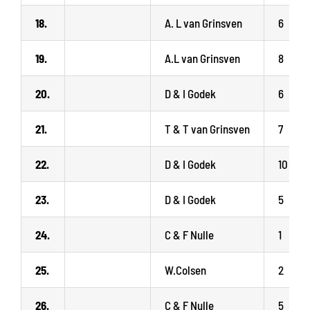
18.
A. L van Grinsven
6
19.
A.L van Grinsven
8
20.
D & I Godek
6
21.
T & T van Grinsven
7
22.
D & I Godek
10
23.
D & I Godek
5
24.
C & F Nulle
1
25.
W.Colsen
2
26.
C & F Nulle
5