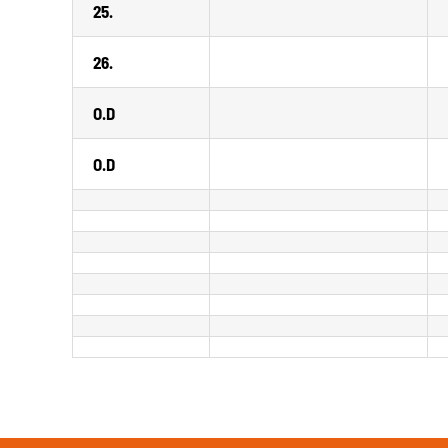
25.
26.
O.D
O.D