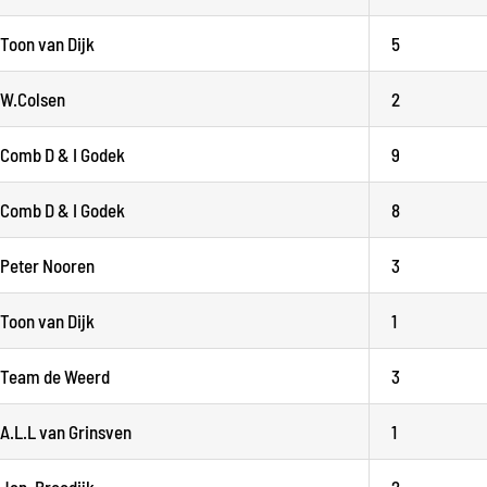
Toon van Dijk
5
W.Colsen
2
Comb D & I Godek
9
Comb D & I Godek
8
Peter Nooren
3
Toon van Dijk
1
Team de Weerd
3
A.L.L van Grinsven
1
Jan. Breedijk
2