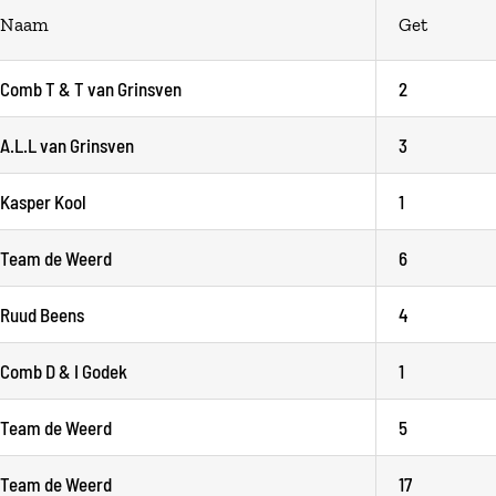
Naam
Get
Comb T & T van Grinsven
2
A.L.L van Grinsven
3
Kasper Kool
1
Team de Weerd
6
Ruud Beens
4
Comb D & I Godek
1
Team de Weerd
5
Team de Weerd
17