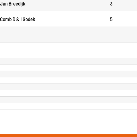
Jan Breedijk
3
Comb D & I Godek
5