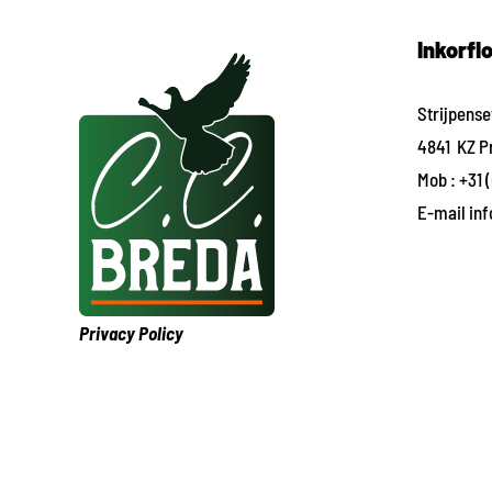
Inkorfl
Strijpens
4841 KZ P
Mob :
+31 
E-mail
in
Privacy Policy