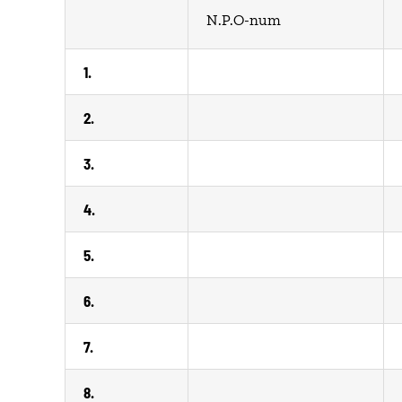
N.P.O-num
1.
2.
3.
4.
5.
6.
7.
8.