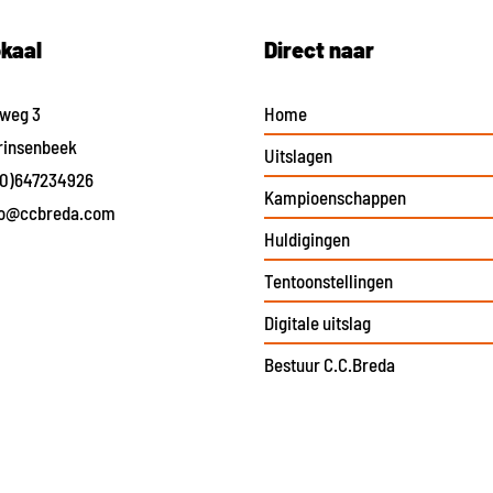
okaal
Direct naar
eweg 3
Home
rinsenbeek
Uitslagen
(0)647234926
Kampioenschappen
fo@ccbreda.com
Huldigingen
Tentoonstellingen
Digitale uitslag
Bestuur C.C.Breda