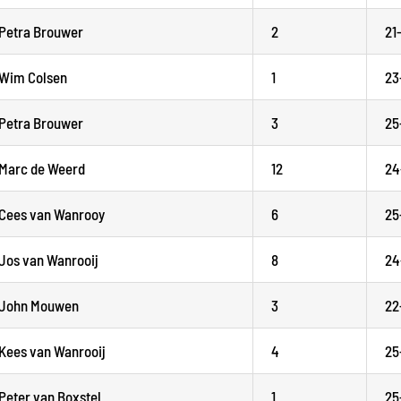
Petra Brouwer
2
21
Wim Colsen
1
23
Petra Brouwer
3
25
Marc de Weerd
12
24
Cees van Wanrooy
6
25
Jos van Wanrooij
8
24
John Mouwen
3
22
Kees van Wanrooij
4
25
Peter van Boxstel
1
25