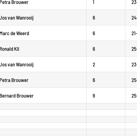
Petra Brouwer
1
23
Jos van Wanrooij
6
24
Marc de Weerd
6
21
Ronald Kil
6
25
Jos van Wanrooij
2
23
Petra Brouwer
6
25
Bernard Brouwer
9
25