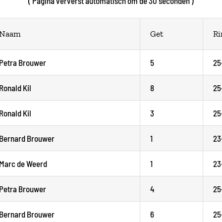
( Pagina ververst automatisch om de 30 seconden )
Naam
Get
R
Petra Brouwer
5
25
Ronald Kil
8
25
Ronald Kil
3
25
Bernard Brouwer
1
23
Marc de Weerd
1
23
Petra Brouwer
4
25
Bernard Brouwer
6
25