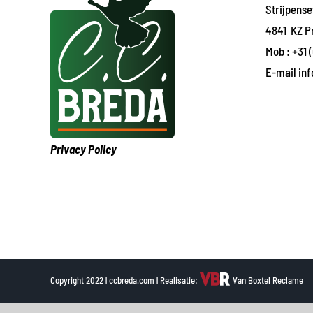
Strijpens
4841 KZ P
Mob :
+31 
E-mail
in
Privacy Policy
Copyright 2022 | ccbreda.com | Realisatie:
Van Boxtel Reclame