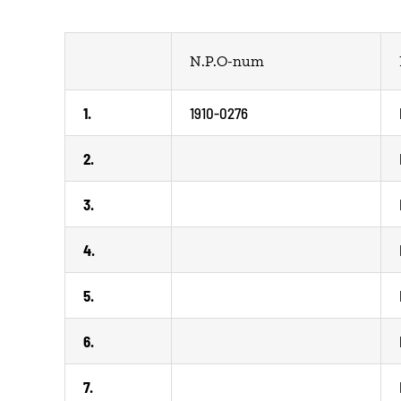
N.P.O-num
1.
1910-0276
2.
3.
4.
5.
6.
7.