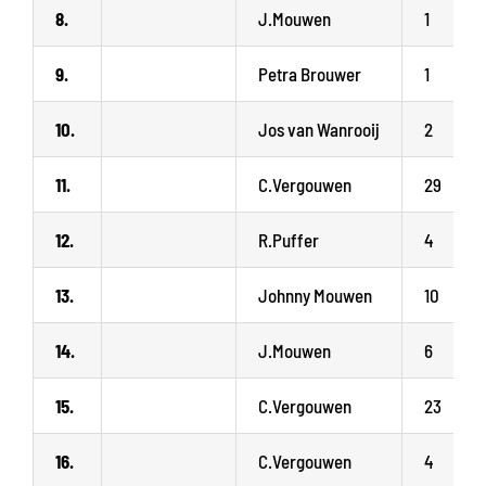
8.
J.Mouwen
1
9.
Petra Brouwer
1
10.
Jos van Wanrooij
2
11.
C.Vergouwen
29
12.
R.Puffer
4
13.
Johnny Mouwen
10
14.
J.Mouwen
6
15.
C.Vergouwen
23
16.
C.Vergouwen
4