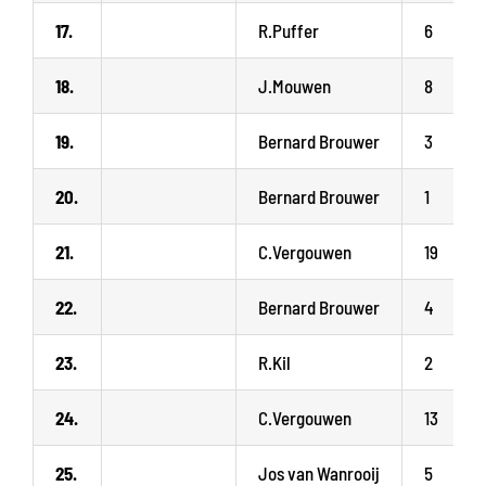
17.
R.Puffer
6
18.
J.Mouwen
8
19.
Bernard Brouwer
3
20.
Bernard Brouwer
1
21.
C.Vergouwen
19
22.
Bernard Brouwer
4
23.
R.Kil
2
24.
C.Vergouwen
13
25.
Jos van Wanrooij
5