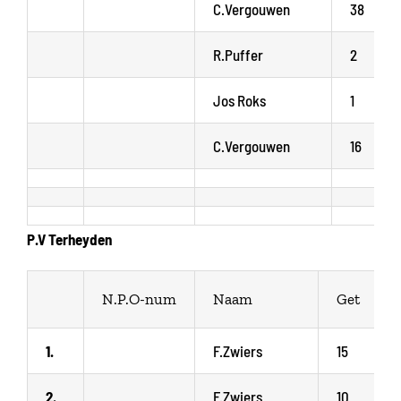
C.Vergouwen
38
R.Puffer
2
Jos Roks
1
C.Vergouwen
16
P.V Terheyden
N.P.O-num
Naam
Get
1.
F.Zwiers
15
2.
F.Zwiers
10