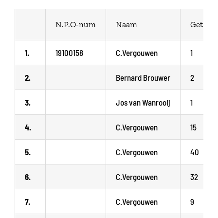
N.P.O-num
Naam
Get
1.
19100158
C.Vergouwen
1
2.
Bernard Brouwer
2
3.
Jos van Wanrooij
1
4.
C.Vergouwen
15
5.
C.Vergouwen
40
6.
C.Vergouwen
32
7.
C.Vergouwen
9