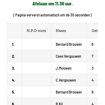
Afslaan om 11.30 uur.
( Pagina ververst automatisch om de 30 seconden )
N.P.O-num
Naam
Get
1.
Bernard Brouwer
6
2.
Cees Vergouwen
7
3.
J.Mouwen
3
4.
C.Vergouwen
4
5.
Bernard Brouwer
8
6.
R.Kil
4