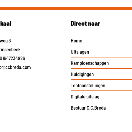
okaal
Direct naar
eweg 3
Home
rinsenbeek
Uitslagen
(0)647234926
Kampioenschappen
fo@ccbreda.com
Huldigingen
Tentoonstellingen
Digitale uitslag
Bestuur C.C.Breda