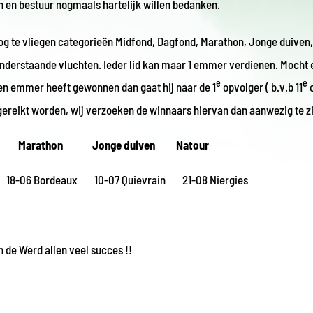
 en bestuur nogmaals hartelijk willen bedanken.
og te vliegen categorieën Midfond, Dagfond, Marathon, Jonge duiven,
onderstaande vluchten. Ieder lid kan maar 1 emmer verdienen. Mocht 
e
e
n emmer heeft gewonnen dan gaat hij naar de 1
opvolger ( b.v.b 11
o
ereikt worden, wij verzoeken de winnaars hiervan dan aanwezig te zi
Marathon Jonge duiven Natour
-06 Bordeaux 10-07 Quievrain 21-08 Niergies
de Werd allen veel succes !!