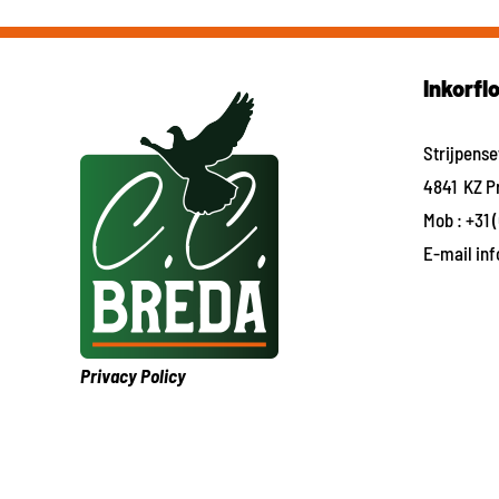
Inkorfl
Strijpens
4841 KZ P
Mob :
+31 
E-mail
in
Privacy Policy