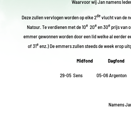
Waarvoor wij Jan namens leden
de
Deze zullen vervlogen worden op elke 2
vlucht van de n
e
e
e
Natour. Te verdienen met de 10
20
en 30
prijs van 
emmer gewonnen worden door een lid welke al eerder ee
e
of 31
enz.) De emmers zullen steeds de week erop uitg
Midfond Dagfond 
29-05 Sens 05-06 Argenton 18
Namens Jan 