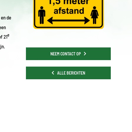
 en de
een
e
f 21
jn.
NEEM CONTACT OP
ALLE BERICHTEN