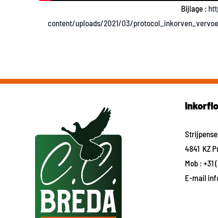
Bijlage :
ht
content/uploads/2021/03/protocol_inkorven_vervoer
Inkorfl
Strijpens
4841 KZ P
Mob :
+31 
E-mail
in