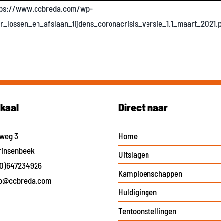
tps://www.ccbreda.com/wp-
_lossen_en_afslaan_tijdens_coronacrisis_versie_1.1_maart_2021.
okaal
Direct naar
eweg 3
Home
rinsenbeek
Uitslagen
(0)647234926
Kampioenschappen
fo@ccbreda.com
Huldigingen
Tentoonstellingen