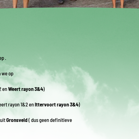
p .
n we op
2 en
Weert rayon 3&4
)
eert rayon 1&2 en
Ittervoort rayon 3&4
)
uit
Gronsveld
( dus geen definitieve