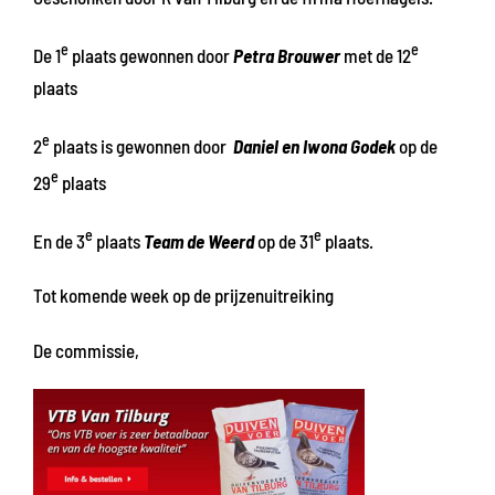
e
e
De 1
plaats gewonnen door
Petra Brouwer
met de 12
plaats
e
2
plaats is gewonnen door
Daniel en Iwona Godek
op de
e
29
plaats
e
e
En de 3
plaats
Team de Weerd
op de 31
plaats.
Tot komende week op de prijzenuitreiking
De commissie,